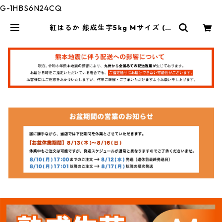
G-1HBS6N24CQ
紅はるか 熟成生芋5kg Mサイズ (約
150g~230g/本) | ぶんぶんフード