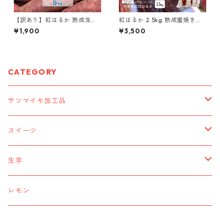
【訳あり】紅はるか 熟成生芋5
紅はるか 2.5kg 熟成蜜焼き芋
kg 熊本県産 さつまいも サイ
熊本県産さつまいも
¥1,900
¥3,500
ズ混合 土付き
CATEGORY
サツマイモ加工品
蜜焼き芋
スイーツ
ペースト
サツマイモスイーツ
生芋
ジェラート
5kg
レモン