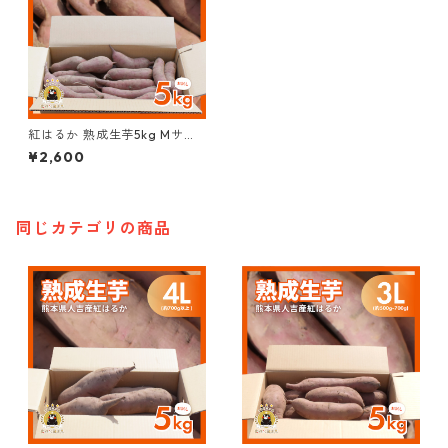
紅はるか 熟成生芋5kg Mサイ
ズ (約150g~230g/本)
¥2,600
同じカテゴリの商品