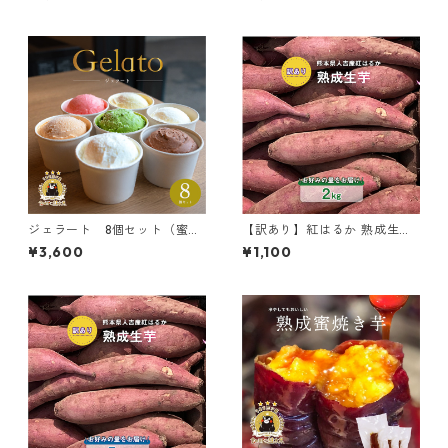
ジェラート 8個セット（蜜焼
【訳あり】紅はるか 熟成生芋2
き芋 さがらの白 抹茶 リッ
kg 熊本県産 さつまいも サイ
¥3,600
¥1,100
チミルク スイートチョコレ
ズ混合 土付き
ート 球磨の恵みヨーグル
ト おすすめジェラート）