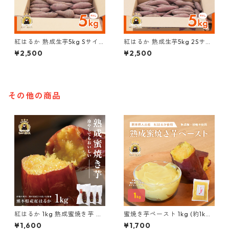
紅はるか 熟成生芋5kg Sサイズ
紅はるか 熟成生芋5kg 2Sサイ
(約100g~150g/本)
ズ (約60g~100g/本)
¥2,500
¥2,500
その他の商品
紅はるか 1kg 熟成蜜焼き芋 熊
蜜焼き芋ペースト 1kg (約1kg×
本県産さつまいも
1袋) 熊本県人吉産
¥1,600
¥1,700