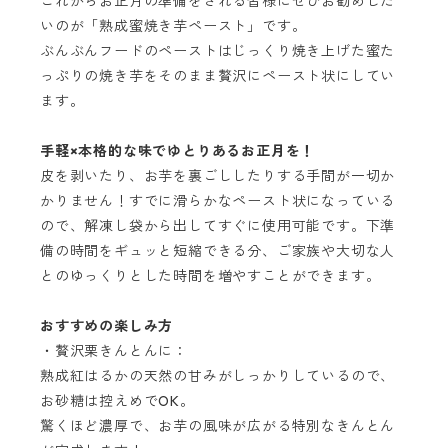
これからお正月の準備をされる皆様にぜひお勧めした
いのが「熟成蜜焼き芋ペースト」です。
ぶんぶんフードのペーストはじっくり焼き上げた蜜た
っぷりの焼き芋をそのまま贅沢にペースト状にしてい
ます。
手軽×本格的な味でゆとりあるお正月を！
皮を剥いたり、お芋を裏ごししたりする手間が一切か
かりません！すでに滑らかなペースト状になっている
ので、解凍し袋から出してすぐに使用可能です。下準
備の時間をギュッと短縮できる分、ご家族や大切な人
とのゆっくりとした時間を増やすことができます。
おすすめの楽しみ方
・贅沢栗きんとんに：
熟成紅はるかの天然の甘みがしっかりしているので、
お砂糖は控えめでOK。
驚くほど濃厚で、お芋の風味が広がる特別なきんとん